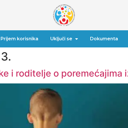
Prijem korisnika
Uključi se
Dokumenta
3.
e i roditelje o poremećajima 