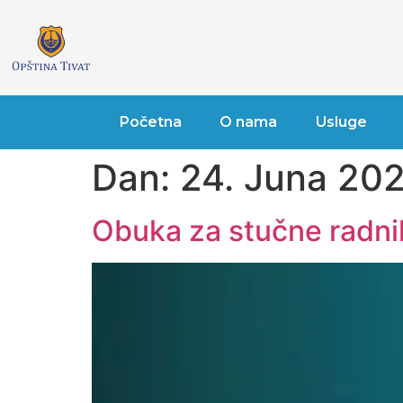
Početna
O nama
Usluge
Dan:
24. Juna 202
Obuka za stučne radnik