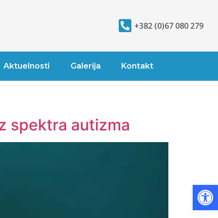
+382 (0)67 080 279
Aktuelnosti
Galerija
Kontakt
iz spektra autizma
Op