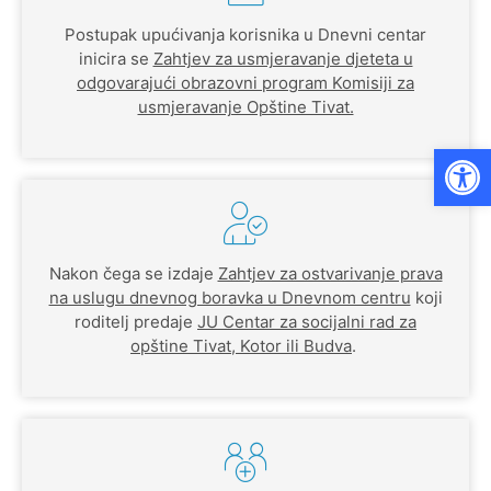
Postupak upućivanja korisnika u Dnevni centar
inicira se
Zahtjev za usmjeravanje djeteta u
odgovarajući obrazovni program Komisiji za
usmjeravanje Opštine Tivat.
Op
Nakon čega se izdaje
Zahtjev za ostvarivanje prava
na uslugu dnevnog boravka u Dnevnom centru
koji
roditelj predaje
JU Centar za socijalni rad za
opštine Tivat, Kotor ili Budva
.