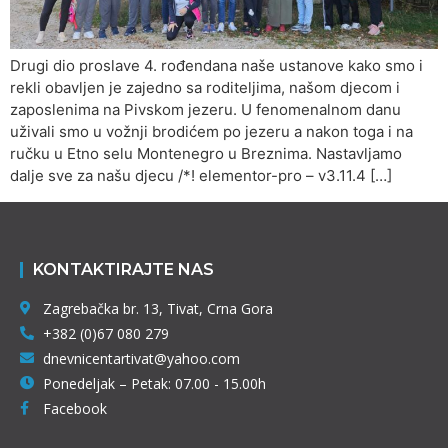
Drugi dio proslave 4. rođendana naše ustanove kako smo i
rekli obavljen je zajedno sa roditeljima, našom djecom i
zaposlenima na Pivskom jezeru. U fenomenalnom danu
uživali smo u vožnji brodićem po jezeru a nakon toga i na
ručku u Etno selu Montenegro u Breznima. Nastavljamo
dalje sve za našu djecu /*! elementor-pro – v3.11.4 […]
KONTAKTIRAJTE NAS
Zagrebačka br. 13, Tivat, Crna Gora
+382 (0)67 080 279
dnevnicentartivat@yahoo.com
Ponedeljak – Petak: 07.00 - 15.00h
Facebook