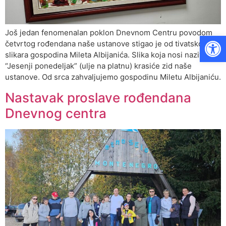
Još jedan fenomenalan poklon Dnevnom Centru povodom
Op
četvrtog rođendana naše ustanove stigao je od tivatskog
slikara gospodina Mileta Albijanića. Slika koja nosi naziv
“Jesenji ponedeljak” (ulje na platnu) krasiće zid naše
ustanove. Od srca zahvaljujemo gospodinu Miletu Albijaniću.
Nastavak proslave rođendana
Dnevnog centra