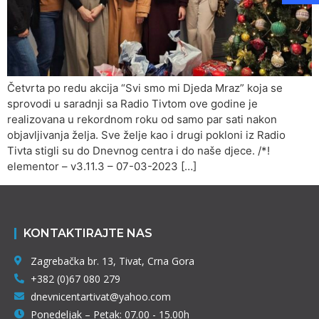
Četvrta po redu akcija “Svi smo mi Djeda Mraz” koja se
sprovodi u saradnji sa Radio Tivtom ove godine je
realizovana u rekordnom roku od samo par sati nakon
objavljivanja želja. Sve želje kao i drugi pokloni iz Radio
Tivta stigli su do Dnevnog centra i do naše djece. /*!
elementor – v3.11.3 – 07-03-2023 […]
KONTAKTIRAJTE NAS
Zagrebačka br. 13, Tivat, Crna Gora
+382 (0)67 080 279
dnevnicentartivat@yahoo.com
Ponedeljak – Petak: 07.00 - 15.00h