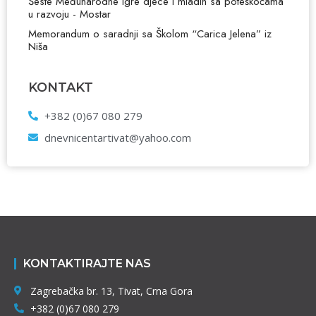
Šeste Međunarodne igre djece i mladih sa poteškoćama
u razvoju - Mostar
Memorandum o saradnji sa Školom “Carica Jelena” iz
Niša
KONTAKT
+382 (0)67 080 279
dnevnicentartivat@yahoo.com
KONTAKTIRAJTE NAS
Zagrebačka br. 13, Tivat, Crna Gora
+382 (0)67 080 279