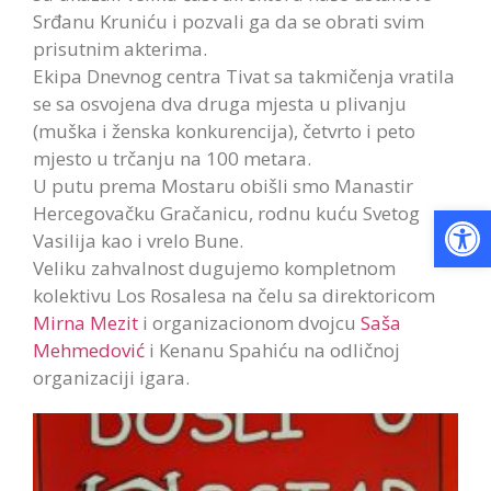
Srđanu Kruniću i pozvali ga da se obrati svim
prisutnim akterima.
Ekipa Dnevnog centra Tivat sa takmičenja vratila
se sa osvojena dva druga mjesta u plivanju
(muška i ženska konkurencija), četvrto i peto
mjesto u trčanju na 100 metara.
U putu prema Mostaru obišli smo Manastir
Op
Hercegovačku Gračanicu, rodnu kuću Svetog
Vasilija kao i vrelo Bune.
Veliku zahvalnost dugujemo kompletnom
kolektivu Los Rosalesa na čelu sa direktoricom
Mirna Mezit
i organizacionom dvojcu
Saša
Mehmedović
i Kenanu Spahiću na odličnoj
organizaciji igara.