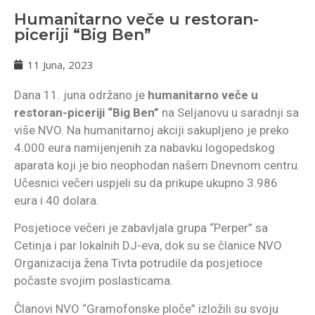
Humanitarno veče u restoran-
piceriji “Big Ben”
11 Juna, 2023
Dana 11. juna održano je
humanitarno veče u
restoran-piceriji “Big Ben”
na Seljanovu u saradnji sa
više NVO. Na humanitarnoj akciji sakupljeno je preko
4.000 eura namijenjenih za nabavku logopedskog
aparata koji je bio neophodan našem Dnevnom centru.
Učesnici večeri uspjeli su da prikupe ukupno 3.986
eura i 40 dolara.
Posjetioce večeri je zabavljala grupa “Perper” sa
Cetinja i par lokalnih DJ-eva, dok su se članice NVO
Organizacija žena Tivta potrudile da posjetioce
počaste svojim poslasticama.
Članovi NVO “Gramofonske ploče” izložili su svoju