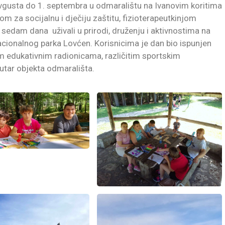
avgusta do 1. septembra u odmaralištu na Ivanovim koritima
om za socijalnu i dječiju zaštitu, fizioterapeutkinjom
sedam dana uživali u prirodi, druženju i aktivnostima na
ionalnog parka Lovćen. Korisnicima je dan bio ispunjen
 edukativnim radionicama, različitim sportskim
utar objekta odmarališta.