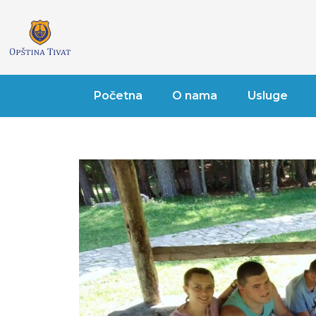
Početna
O nama
Usluge