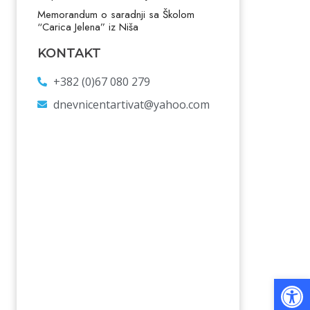
Memorandum o saradnji sa Školom
“Carica Jelena” iz Niša
KONTAKT
+382 (0)67 080 279
dnevnicentartivat@yahoo.com
Op