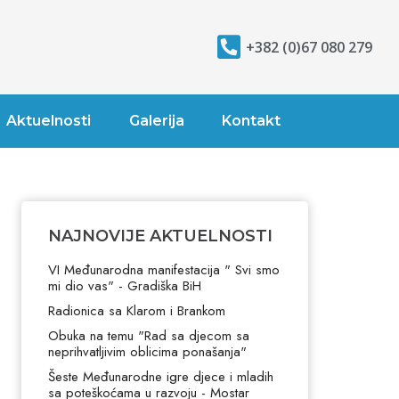
+382 (0)67 080 279
Aktuelnosti
Galerija
Kontakt
NAJNOVIJE AKTUELNOSTI
VI Međunarodna manifestacija " Svi smo
mi dio vas" - Gradiška BiH
Radionica sa Klarom i Brankom
Obuka na temu "Rad sa djecom sa
neprihvatljivim oblicima ponašanja"
Šeste Međunarodne igre djece i mladih
sa poteškoćama u razvoju - Mostar