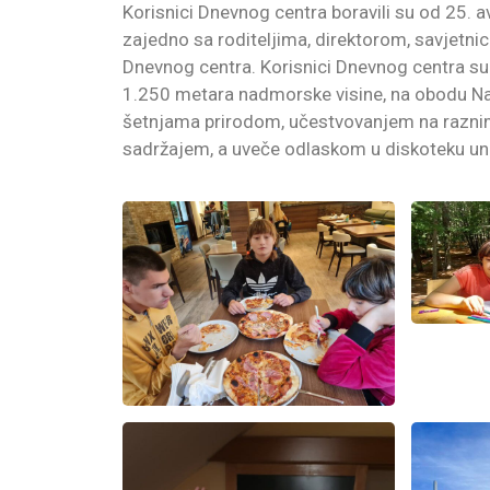
Korisnici Dnevnog centra boravili su od 25. 
zajedno sa roditeljima, direktorom, savjetnic
Dnevnog centra. Korisnici Dnevnog centra su 
1.250 metara nadmorske visine, na obodu Nac
šetnjama prirodom, učestvovanjem na raznim
sadržajem, a uveče odlaskom u diskoteku un