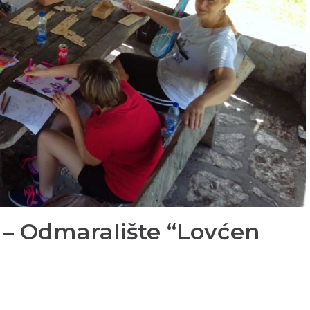
a – Odmaralište “Lovćen