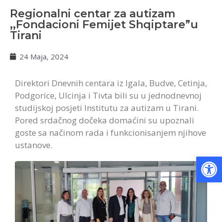
Regionalni centar za autizam
,,Fondacioni Femijet Shqiptare”u
Tirani
24 Maja, 2024
Direktori Dnevnih centara iz Igala, Budve, Cetinja,
Podgorice, Ulcinja i Tivta bili su u jednodnevnoj
studijskoj posjeti Institutu za autizam u Tirani.
Pored srdačnog dočeka domaćini su upoznali
goste sa načinom rada i funkcionisanjem njihove
ustanove.
Op